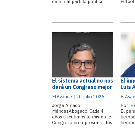
definir al partido político
Fútbol
como una organización
año, l
permanente, cuya esperanza
durant
de vida institucional es
nuestr
superior a la de sus
natura
dirigentes y que posee la
del gl
voluntad deliberada de
se lev
ejercer el poder, ya sea de
manera individual.
El sistema actual no nos
El in
dará un Congreso mejor
Luis 
ElAvance | 20 julio 2026
ElAvan
Jorge Amado
Por: P
MéndezAbogado. Cada 4
El pen
años discutimos lo mismo: el
tiempo
Congreso no representa, los
tiempo
diputados no trabajan, la
mente 
gente no se siente
llegó 