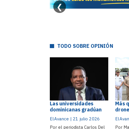
❮
TODO SOBRE OPINIÓN
Las universidades
Más q
dominicanas gradúan
drone
profesionales, pero
moder
ElAvance | 21 julio 2026
ElAvan
siguen al margen de los
que p
grandes problemas
Por el periodista Carlos Del
Repúb
Por Ma