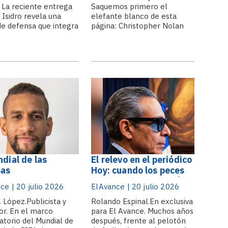
 La reciente entrega
Saquemos primero el
 Isidro revela una
elefante blanco de esta
 de defensa que integra
página: Christopher Nolan
dad, tecnología,
convirtió la obra de Homero
ción nacional y
en un espectáculo visual, una
tar del soldado. En
experiencia cinematográfica
a de defensa, la
que será recordada no solo
ización no puede
por su dimensión técnica,
e únicamente por la
sino por atreverse a llevar
ad de equipos que
nuevamente al ser humano
 a una.
frente al.
ndial de las
El relevo en el periódico
sas
Hoy: cuando los peces
muertos vuelven al río y
ce | 20 julio 2026
ElAvance | 20 julio 2026
la caña se entrega a un
l López.Publicista y
nuevo capitán
Rolando Espinal.En exclusiva
or. En el marco
para El Avance. Muchos años
atorio del Mundial de
después, frente al pelotón