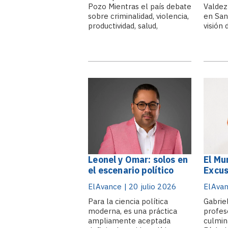
Pozo Mientras el país debate
Valdez
nacionales
sobre criminalidad, violencia,
en San
productividad, salud,
visión
educación o cambio
movili
climático, la investigación
produc
universitaria todavía ocupa
bienes
un espacio secundario en la
materi
búsqueda de respuestas. La
modern
educación superior está
medirs
llamada no solo a formar
cantid
profesionales competentes,
llegan
sino también.
Leonel y Omar: solos en
El Mu
el escenario político
Excu
ElAvance | 20 julio 2026
ElAvan
Para la ciencia política
Gabrie
moderna, es una práctica
profes
ampliamente aceptada
culmin