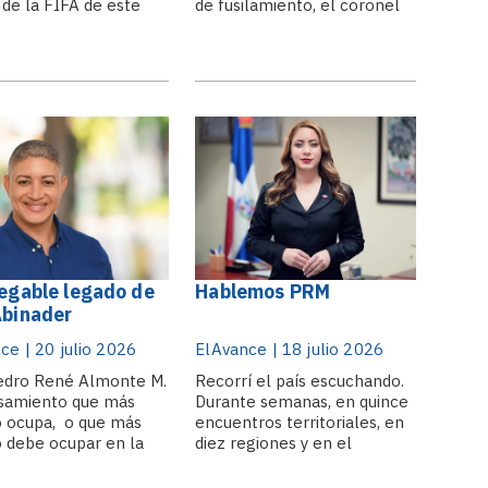
 de la FIFA de este
de fusilamiento, el coronel
uego de ver cómo
Aureliano Buendía había de
e un mes completo,
recordar aquella tarde
o país beisbolero por
remota en que su padre lo
leza, se une al frenesí
llevó a conocer el hielo.
obo para ver cuál país
Macondo era entonces una
anta como la.
aldea de veinte casas de
barro y.
negable legado de
Hablemos PRM
Abinader
ce | 20 julio 2026
ElAvance | 18 julio 2026
edro René Almonte M.
Recorrí el país escuchando.
samiento que más
Durante semanas, en quince
 ocupa, o que más
encuentros territoriales, en
 debe ocupar en la
diez regiones y en el
de alguien que ya
corazón del Gran Santo
al lugar máximo que
Domingo, me senté con más