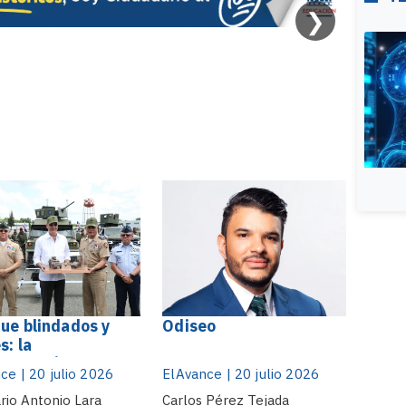
❯
ue blindados y
Odiseo
s: la
nización militar
ce | 20 julio 2026
ElAvance | 20 julio 2026
rotege a la
lica Dominicana
rio Antonio Lara
Carlos Pérez Tejada