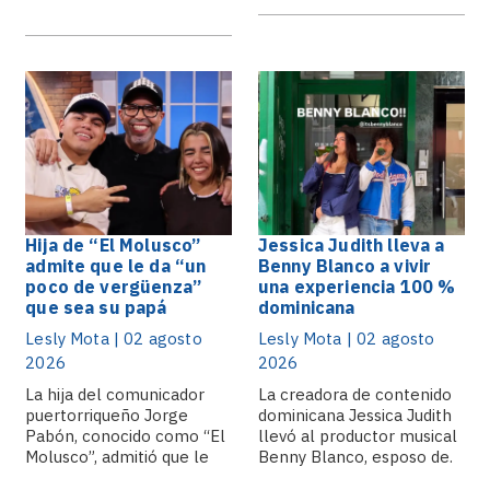
José.
Hija de “El Molusco”
Jessica Judith lleva a
admite que le da “un
Benny Blanco a vivir
poco de vergüenza”
una experiencia 100 %
que sea su papá
dominicana
Lesly Mota | 02 agosto
Lesly Mota | 02 agosto
2026
2026
La hija del comunicador
La creadora de contenido
puertorriqueño Jorge
dominicana Jessica Judith
Pabón, conocido como “El
llevó al productor musical
Molusco”, admitió que le
Benny Blanco, esposo de.
da.