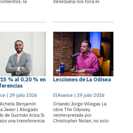
cimientos; la
Venezuela nos toca el
ítica, en cambio,
corazón y nos obliga a
la arquitectura
hablar con responsabilidad.
le que los articula.
Desde la República
 de las declaraciones
Dominicana expresamos
áticas, de los
nuestra solidaridad con ese
deos selectivos, de
pueblo hermano, con las
nciones económicas y
familias afectadas, con
 negociaciones
quienes perdieron seres
res entre Estados
queridos,.
 e.
.15 % al 0.20 % en
Lecciones de La Odisea
ferencias
rias: los
ce | 29 julio 2026
ElAvance | 29 julio 2026
icios del Plan
risis que no te
 Achelis Benjamín
Orlando Jorge Villegas La
a Javier | Abogado
obra The Odyssey,
ron
do de Guzmán Ariza Si
reinterpretada por
hizo una transferencia
Christopher Nolan, no solo
ia en estos días o
revisita un clásico de la
ó a alguien decir que
literatura, sino que también