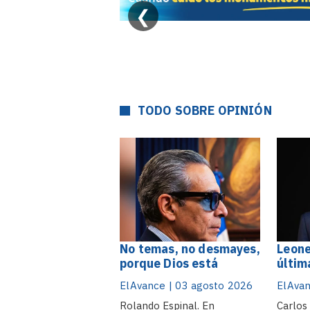
❮
TODO SOBRE OPINIÓN
No temas, no desmayes,
Leone
porque Dios está
últim
contigo
los p
ElAvance | 03 agosto 2026
ElAvan
Rolando Espinal. En
Carlos