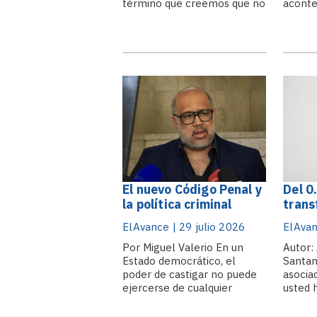
término que creemos que no
aconte
existía hasta ahora: el
geopol
vedetismo jurídico, que no es
revela 
más que la
invisib
instrumentalización del
Detrás
canal mediático por parte de
diplom
los abogados como sustituto
bombar
de la competencia técnica o
las sa
de.
de las
nuclea
Unidos
El nuevo Código Penal y
Del 0
la política criminal
trans
frente al espejo del
banca
ElAvance | 29 julio 2026
ElAvan
poder
benef
Por Miguel Valerio En un
Antic
Autor:
Estado democrático, el
Santan
conta
poder de castigar no puede
asocia
ejercerse de cualquier
usted 
manera. Mi profesor
bancar
Santiago Mir me enseñó que
escuch