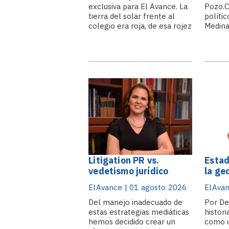
exclusiva para El Avance. La
Pozo.C
tierra del solar frente al
polític
colegio era roja, de esa rojez
Medina
ferruginosa que mancha los
inició 
zapatos blancos y se
genera
incrusta en los poros como
de car
una segunda piel. Allí, donde
podría
hoy se alza la mole de
2028, 
cristal y.
Presid
Fernán
expres
genera
Litigation PR vs.
Estad
vedetismo jurídico
la ge
estre
ElAvance | 01 agosto 2026
ElAvan
por e
Del manejo inadecuado de
de Eu
Por D
estas estrategias mediáticas
histor
hemos decidido crear un
como u