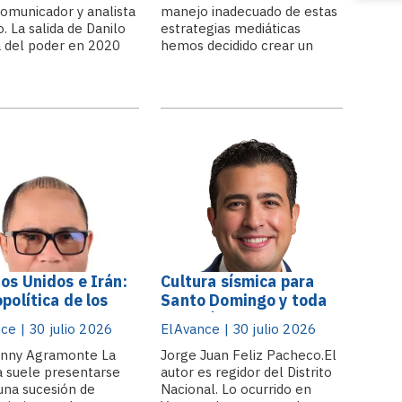
omunicador y analista
manejo inadecuado de estas
o. La salida de Danilo
estrategias mediáticas
 del poder en 2020
hemos decidido crear un
el retiro de la
término que creemos que no
ción de los políticos
existía hasta ahora: el
rera. Ese proceso
vedetismo jurídico, que no es
 consolidarse en
más que la
si el PRM retiene la
instrumentalización del
encia frente a Leonel
canal mediático por parte de
dez, el único
los abogados como sustituto
idente de esa
de la competencia.
ción.
os Unidos e Irán:
Cultura sísmica para
opolítica de los
Santo Domingo y toda
chos y la disputa
la República
ce | 30 julio 2026
ElAvance | 30 julio 2026
l dominio marítimo
Dominicana
rasia
enny Agramonte La
Jorge Juan Feliz Pacheco.El
ia suele presentarse
autor es regidor del Distrito
na sucesión de
Nacional. Lo ocurrido en