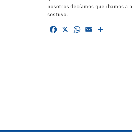
nosotros decíamos que íbamos a a
sostuvo.
Facebook
X
WhatsApp
Email
Compa