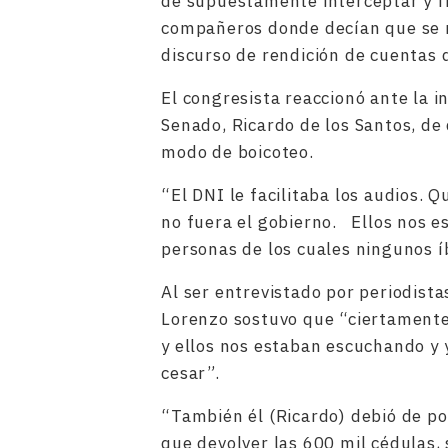
de supuestamente interceptar y f
compañeros donde decían que se r
discurso de rendición de cuentas 
El congresista reaccionó ante la 
Senado, Ricardo de los Santos, d
modo de boicoteo.
“El DNI le facilitaba los audios. 
no fuera el gobierno. Ellos nos 
personas de los cuales ningunos í
Al ser entrevistado por periodista
Lorenzo sostuvo que “ciertament
y ellos nos estaban escuchando y 
cesar”.
“También él (Ricardo) debió de po
que devolver las 600 mil cédulas