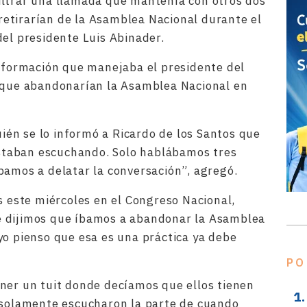
iltrar una llamada que mantenía con otros dos
etirarían de la Asamblea Nacional durante el
del presidente Luis Abinader.
información que manejaba el presidente del
e que abandonarían la Asamblea Nacional en
Quién se lo informó a Ricardo de los Santos que
estaban escuchando. Solo hablábamos tres
bamos a delatar la conversación”, agregó.
s este miércoles en el Congreso Nacional,
e dijimos que íbamos a abandonar la Asamblea
yo pienso que esa es una práctica ya debe
PO
ner un tuit donde decíamos que ellos tienen
, solamente escucharon la parte de cuando