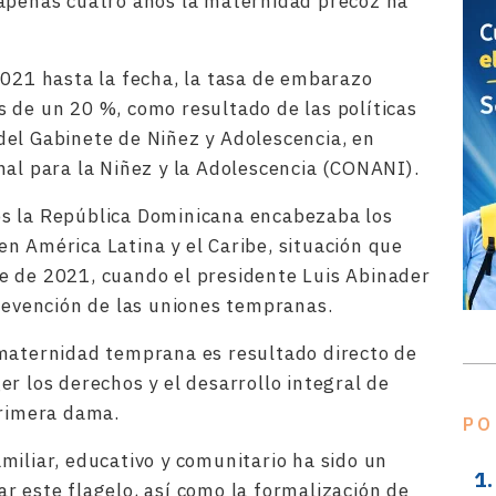
 apenas cuatro años la maternidad precoz ha
2021 hasta la fecha, la tasa de embarazo
 de un 20 %, como resultado de las políticas
del Gabinete de Niñez y Adolescencia, en
nal para la Niñez y la Adolescencia (CONANI).
s la República Dominicana encabezaba los
n América Latina y el Caribe, situación que
e de 2021, cuando el presidente Luis Abinader
prevención de las uniones tempranas.
 maternidad temprana es resultado directo de
r los derechos y el desarrollo integral de
primera dama.
PO
miliar, educativo y comunitario ha sido un
r este flagelo, así como la formalización de