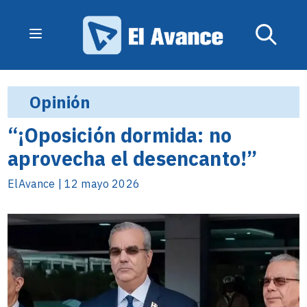
Opinión
“¡Oposición dormida: no
aprovecha el desencanto!”
ElAvance | 12 mayo 2026