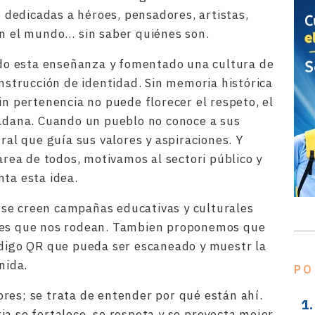
dedicadas a héroes, pensadores, artistas,
on el mundo… sin saber quiénes son.
o esta enseñanza y fomentado una cultura de
onstrucción de identidad. Sin memoria histórica
in pertenencia no puede florecer el respeto, el
dadana. Cuando un pueblo no conoce a sus
ural que guía sus valores y aspiraciones. Y
tarea de todos, motivamos al sectori público y
nta esta idea.
se creen campañas educativas y culturales
bres que nos rodean. Tambien proponemos que
ódigo QR que pueda ser escaneado y muestr la
nida.
PO
res; se trata de entender por qué están ahí.
ia se fortalece, se respeta y se proyecta mejor