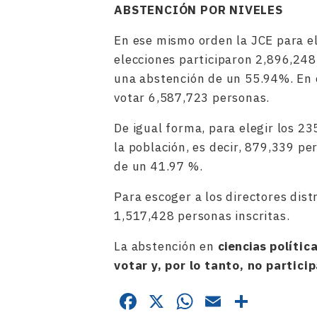
ABSTENCIÓN POR NIVELES
En ese mismo orden la JCE para el
elecciones participaron 2,896,24
una abstención de un 55.94%. En e
votar 6,587,723 personas.
De igual forma, para elegir los 23
la población, es decir, 879,339 pe
de un 41.97 %.
Para escoger a los directores dist
1,517,428 personas inscritas.
La abstención en
ciencias
polític
votar y, por lo tanto, no partic
Facebook
X
WhatsApp
Email
Compa