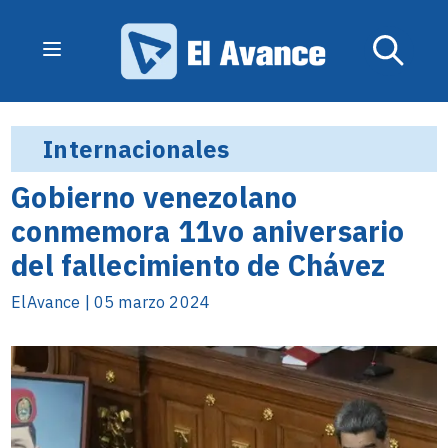
Internacionales
Gobierno venezolano
conmemora 11vo aniversario
del fallecimiento de Chávez
ElAvance | 05 marzo 2024