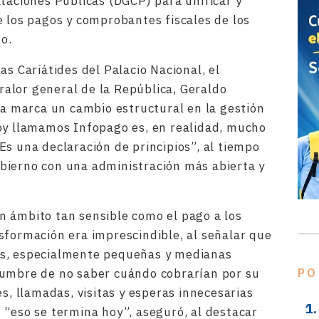
ataciones Públicas (DGCP) para unificar y
e los pagos y comprobantes fiscales de los
o.
as Cariátides del Palacio Nacional, el
alor general de la República, Geraldo
iva marca un cambio estructural en la gestión
hoy llamamos Infopago es, en realidad, mucho
Es una declaración de principios”, al tiempo
bierno con una administración más abierta y
n ámbito tan sensible como el pago a los
sformación era imprescindible, al señalar que
os, especialmente pequeñas y medianas
dumbre de no saber cuándo cobrarían por su
PO
es, llamadas, visitas y esperas innecesarias
 “eso se termina hoy”, aseguró, al destacar