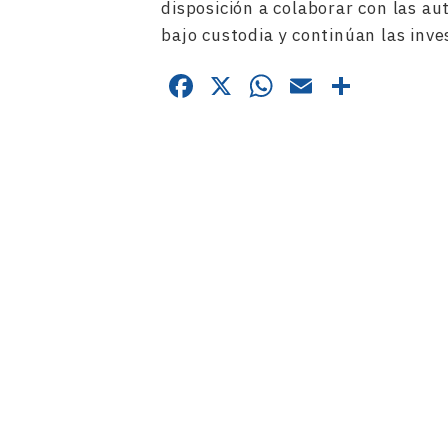
disposición a colaborar con las a
bajo custodia y continúan las inve
Facebook
X
WhatsApp
Email
Compa