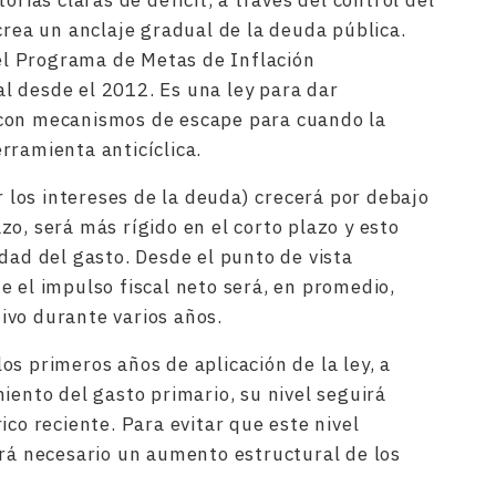
orias claras de déficit, a través del control del
crea un anclaje gradual de la deuda pública.
del Programa de Metas de Inflación
l desde el 2012. Es una ley para dar
al con mecanismos de escape para cuando la
rramienta anticíclica.
ir los intereses de la deuda) crecerá por debajo
o, será más rígido en el corto plazo y esto
dad del gasto. Desde el punto de vista
e el impulso fiscal neto será, en promedio,
ivo durante varios años.
s primeros años de aplicación de la ley, a
iento del gasto primario, su nivel seguirá
ico reciente. Para evitar que este nivel
erá necesario un aumento estructural de los