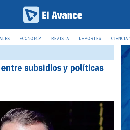
ALES
ECONOMÍA
REVISTA
DEPORTES
CIENCIA
 entre subsidios y políticas