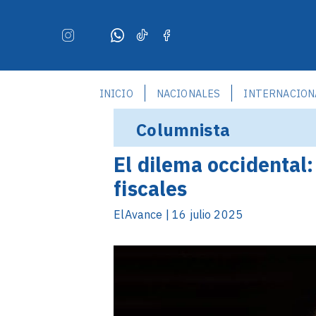
INICIO
NACIONALES
INTERNACION
Columnista
El dilema occidental:
fiscales
ElAvance | 16 julio 2025