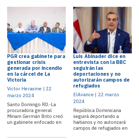
PGR crea gabinete para
Luis Abinader dice en
gestionar crisis
entrevista con la BBC
generada por incendio
seguirán las
en la cárcel de La
deportaciones y no
Victoria
autorizarán campos de
refugiados
Victor Herasme | 22
ElAvance | 22 marzo
marzo 2024
2024
Santo Domingo RD.-La
procuradora general
República Dominicana
Miriam Germán Brito creó
seguirá deportando a
un gabinete enfocado en
haitianos y no autorizará
la gestión.
campos de refugiados en
su territorio..