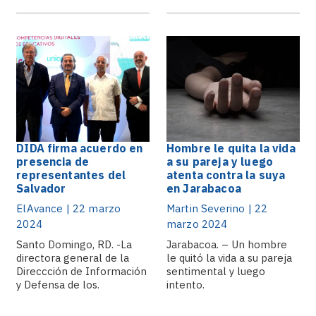
DIDA firma acuerdo en
Hombre le quita la vida
presencia de
a su pareja y luego
representantes del
atenta contra la suya
Salvador
en Jarabacoa
ElAvance | 22 marzo
Martin Severino | 22
2024
marzo 2024
Santo Domingo, RD. -La
Jarabacoa. – Un hombre
directora general de la
le quitó la vida a su pareja
Direccción de Información
sentimental y luego
y Defensa de los.
intento.