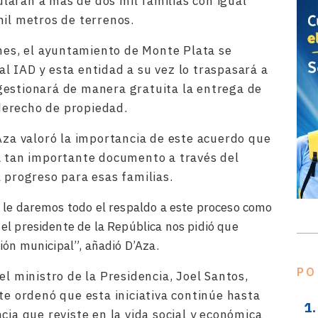
tularán a más de dos mil familias con igual
mil metros de terrenos.
ones, el ayuntamiento de Monte Plata se
l IAD y esta entidad a su vez lo traspasará a
gestionará de manera gratuita la entrega de
 derecho de propiedad.
’Aza valoró la importancia de este acuerdo que
a tan importante documento a través del
 progreso para esas familias.
 le daremos todo el respaldo a este proceso como
el presidente de la República nos pidió que
ión municipal”, añadió D’Aza.
PO
el ministro de la Presidencia, Joel Santos,
te ordenó que esta iniciativa continúe hasta
cia que reviste en la vida social y económica