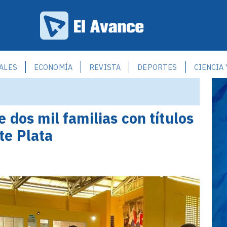
ALES
ECONOMÍA
REVISTA
DEPORTES
CIENCIA
 dos mil familias con títulos
te Plata