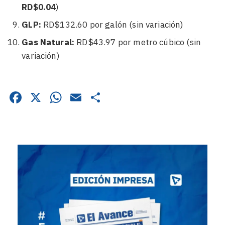
RD$0.04
)
GLP:
RD$132.60 por galón (sin variación)
Gas Natural:
RD$43.97 por metro cúbico (sin
variación)
Facebook
X
WhatsApp
Email
Compartir