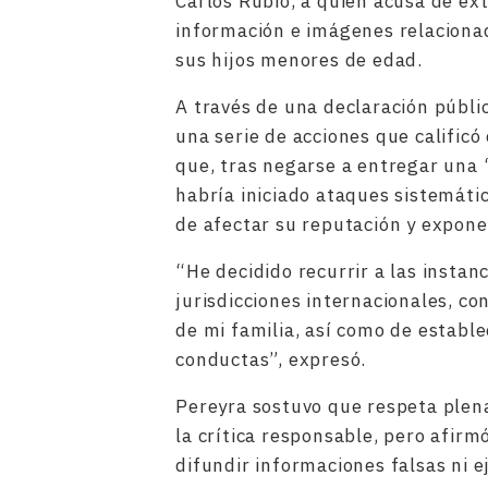
Carlos Rubio, a quien acusa de ex
información e imágenes relacionad
sus hijos menores de edad.
A través de una declaración públi
una serie de acciones que califi
que, tras negarse a entregar una 
habría iniciado ataques sistemátic
de afectar su reputación y exponer
“He decidido recurrir a las instan
jurisdicciones internacionales, co
de mi familia, así como de establ
conductas”, expresó.
Pereyra sostuvo que respeta plena
la crítica responsable, pero afir
difundir informaciones falsas ni e