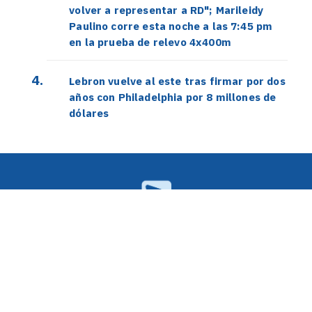
volver a representar a RD"; Marileidy
Paulino corre esta noche a las 7:45 pm
en la prueba de relevo 4x400m
Lebron vuelve al este tras firmar por dos
años con Philadelphia por 8 millones de
dólares
2026 El Avance, todos los derechos
reservados. Desarrollado por El
Avance Media. Santo Domingo,
República Dominicana.