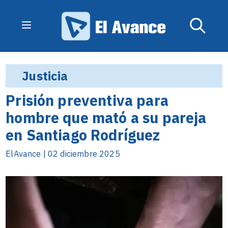
Justicia
Prisión preventiva para
hombre que mató a su pareja
en Santiago Rodríguez
ElAvance | 02 diciembre 2025