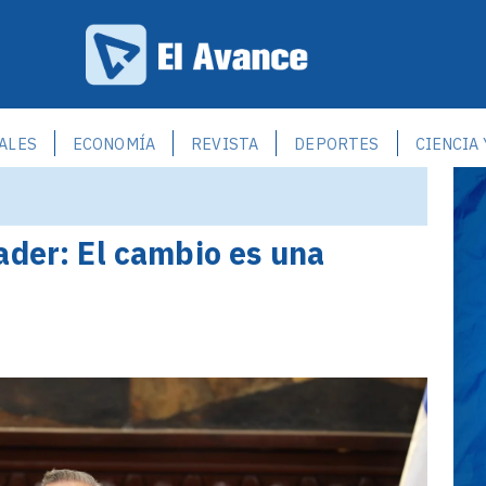
ALES
ECONOMÍA
REVISTA
DEPORTES
CIENCIA
ader: El cambio es una