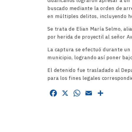
Guaricanos lograron apresar a un 
buscado mediante la orden de arr
en múltiples delitos, incluyendo 
Se trata de Elian María Selmo, al
por herida de proyectil al señor 
La captura se efectuó durante un 
municipio, logrando así poner baj
El detenido fue trasladado al Dep
para los fines legales correspondi
Facebook
X
WhatsApp
Email
Compa