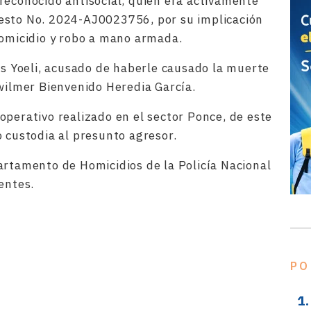
reconocido antisocial, quien era activamente
esto No. 2024-AJ0023756, por su implicación
homicidio y robo a mano armada.
ias Yoeli, acusado de haberle causado la muerte
Awilmer Bienvenido Heredia García.
operativo realizado en el sector Ponce, de este
o custodia al presunto agresor.
artamento de Homicidios de la Policía Nacional
entes.
rtir
PO