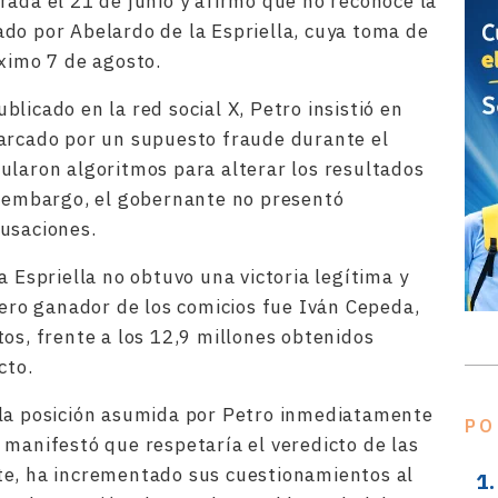
rada el 21 de junio y afirmó que no reconoce la
do por Abelardo de la Espriella, cuya toma de
óximo 7 de agosto.
licado en la red social X, Petro insistió en
marcado por un supuesto fraude durante el
ularon algoritmos para alterar los resultados
n embargo, el gobernante no presentó
usaciones.
a Espriella no obtuvo una victoria legítima y
dero ganador de los comicios fue Iván Cepeda,
os, frente a los 12,9 millones obtenidos
cto.
 la posición asumida por Petro inmediatamente
PO
 manifestó que respetaría el veredicto de las
te, ha incrementado sus cuestionamientos al