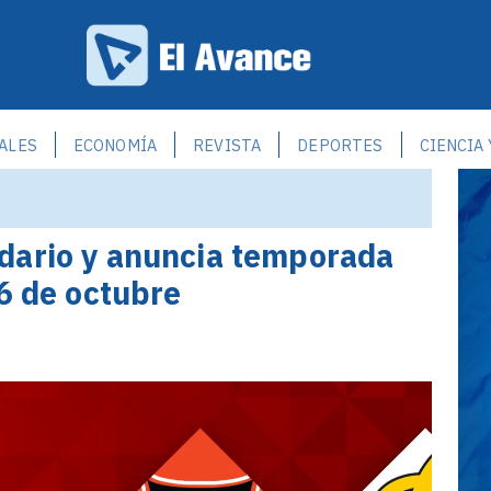
ALES
ECONOMÍA
REVISTA
DEPORTES
CIENCIA
dario y anuncia temporada
16 de octubre