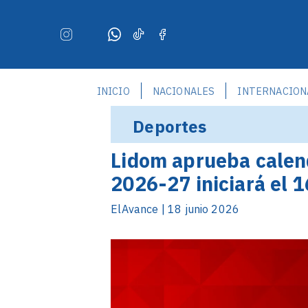
INICIO
NACIONALES
INTERNACION
Deportes
Lidom aprueba calen
2026-27 iniciará el 
ElAvance | 18 junio 2026