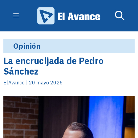
Opinión
La encrucijada de Pedro
Sánchez
ElAvance | 20 mayo 2026