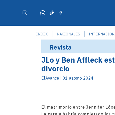
INICIO
NACIONALES
INTERNACION
Revista
JLo y Ben Affleck es
divorcio
ElAvance | 01 agosto 2024
El matrimonio entre Jennifer Lópe
La pareja habría completado los t