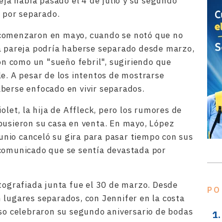
reja había pasado el 4 de julio y su segundo
o por separado.
 comenzaron en mayo, cuando se notó que no
la pareja podría haberse separado desde marzo,
ión como un "sueño febril", sugiriendo que
le. A pesar de los intentos de mostrarse
berse enfocado en vivir separados.
olet, la hija de Affleck, pero los rumores de
pusieron su casa en venta. En mayo, López
 junio canceló su gira para pasar tiempo con sus
 comunicado que se sentía devastada por
otografiada junta fue el 30 de marzo. Desde
PO
 lugares separados, con Jennifer en la costa
uso celebraron su segundo aniversario de bodas