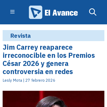
Revista
Jim Carrey reaparece
irreconocible en los Premios
César 2026 y genera
controversia en redes
Lesly Mota | 27 febrero 2026