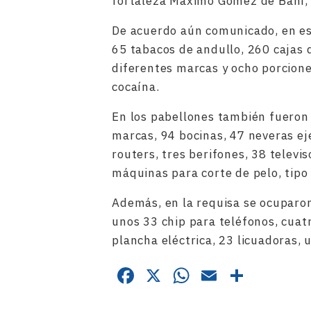
fortaleza Máximo Gómez de Baní, 
De acuerdo aún comunicado, en es
65 tabacos de andullo, 260 cajas d
diferentes marcas y ocho porcion
cocaína.
En los pabellones también fueron
marcas, 94 bocinas, 47 neveras eje
routers, tres berifones, 38 televi
máquinas para corte de pelo, tipo
Además, en la requisa se ocuparon 
unos 33 chip para teléfonos, cuat
plancha eléctrica, 23 licuadoras, 
Facebook
X
WhatsApp
Email
Compa