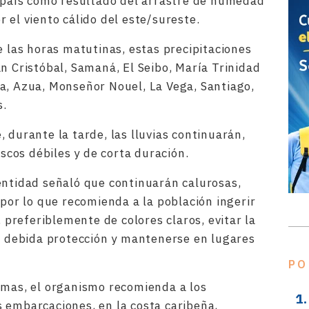
l país como resultado del arrastre de humedad
 el viento cálido del este/sureste.
e las horas matutinas, estas precipitaciones
n Cristóbal, Samaná, El Seibo, María Trinidad
a, Azua, Monseñor Nouel, La Vega, Santiago,
s.
 durante la tarde, las lluvias continuarán,
cos débiles y de corta duración.
entidad señaló que continuarán calurosas,
 por lo que recomienda a la población ingerir
, preferiblemente de colores claros, evitar la
la debida protección y mantenerse en lugares
PO
imas, el organismo recomienda a los
 embarcaciones, en la costa caribeña,