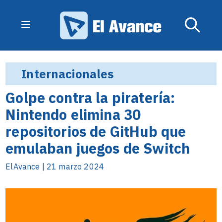
Internacionales
Golpe contra la piratería:
Nintendo elimina 30
repositorios de GitHub que
emulaban juegos de Switch
ElAvance | 21 marzo 2024