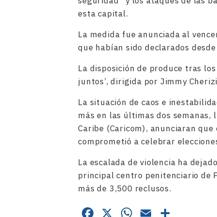
seguridad” y los ataques de las 
esta capital.
La medida fue anunciada al vencer
que habían sido declarados desde 
La disposición de produce tras los
juntos’, dirigida por Jimmy Cheriz
La situación de caos e inestabilid
más en las últimas dos semanas, 
Caribe (Caricom), anunciaran que e
comprometió a celebrar eleccione
La escalada de violencia ha dejad
principal centro penitenciario de 
más de 3,500 reclusos.
Facebook
X
WhatsApp
Email
Compa