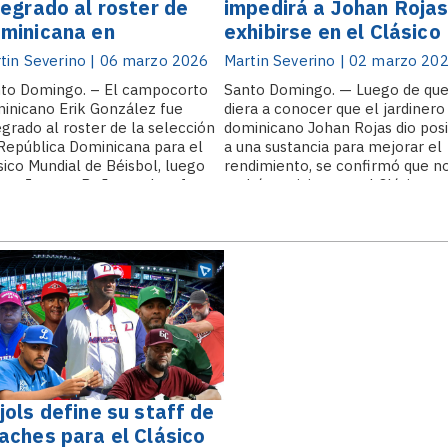
tegrado al roster de
impedirá a Johan Roja
minicana en
exhibirse en el Clásico
stitución de Jeremy
Mundial
tin Severino | 06 marzo 2026
Martin Severino | 02 marzo 20
ña
to Domingo. – El campocorto
Santo Domingo. — Luego de que
inicano Erik González fue
diera a conocer que el jardinero
egrado al roster de la selección
dominicano Johan Rojas dio posi
República Dominicana para el
a una sustancia para mejorar el
sico Mundial de Béisbol, luego
rendimiento, se confirmó que n
que Jeremy Peña quedara fuera
podrá participar en el Clásico
 una lesión sufrida durante un
Mundial de Béisbol 2026, event
tido de exhibición. Peña resultó
que perfilaba como un escenari
ionado el pasado miércoles.
ideal.
jols define su staff de
aches para el Clásico