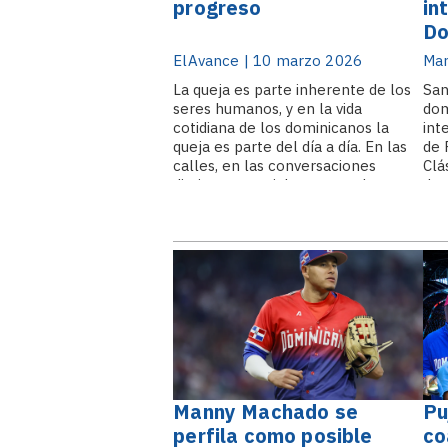
progreso
in
Do
su
ElAvance | 10 marzo 2026
Mar
Pe
La queja es parte inherente de los
San
seres humanos, y en la vida
dom
cotidiana de los dominicanos la
int
queja es parte del día a día. En las
de 
calles, en las conversaciones
Clá
diarias y especialmente en las
de 
redes sociales, abundan las críticas
por
sobre distintos temas. En.
par
les
Manny Machado se
Pu
perfila como posible
co