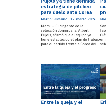
Pujols ya tiene definida
Pa
estrategia de pitcheo
cu
para duelo ante Corea
pr
pa
Martin Severino | 12 marzo 2026
Mar
Miami. – El dirigente de la
San
selección dominicana, Albert
fas
Pujols, afirmó que el equipo ya
Clá
tiene establecido el plan de trabajo
emp
para el partido frente a Corea del
sel
Sur en el Clásico Mundial de
tor
Béisbol, donde el
con
lanzador Cristopher Sánchez será
his
el encargado de abrir el encuentro.
de 
El capataz del.
Entre la queja y el
Er