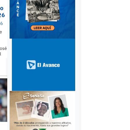
do
26
26
e
José
l
ico