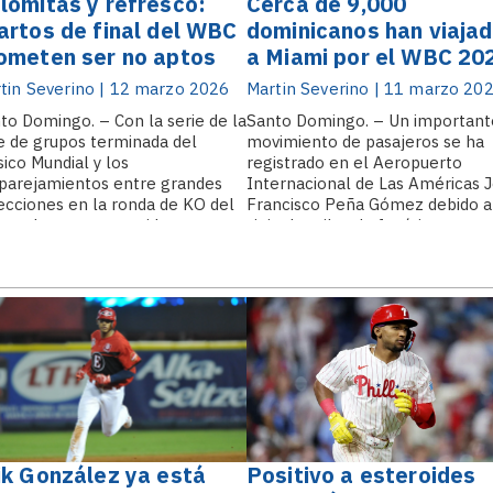
lomitas y refresco:
Cerca de 9,000
artos de final del WBC
dominicanos han viaja
ometen ser no aptos
a Miami por el WBC 20
ra cardiacos
tin Severino | 12 marzo 2026
Martin Severino | 11 marzo 20
to Domingo. – Con la serie de la
Santo Domingo. – Un important
e de grupos terminada del
movimiento de pasajeros se ha
sico Mundial y los
registrado en el Aeropuerto
arejamientos entre grandes
Internacional de Las Américas 
ecciones en la ronda de KO del
Francisco Peña Gómez debido a
neo, los cuatro partidos que
viaje de miles de fanáticos
tinúan prometen ser choques
dominicanos hacia Miami para
tóricos que harán del evento uno
presenciar los partidos del Clás
los más.
Mundial de Béisbol 2026. Datos
preliminares obtenidos por.
ik González ya está
Positivo a esteroides