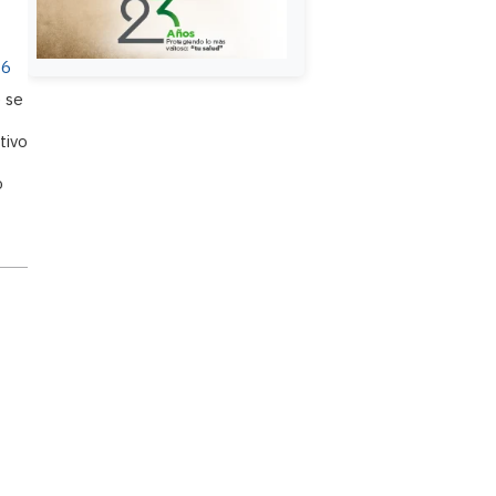
s
26
 se
tivo
o
o
o