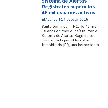
Sistema de Alertas
Registrales supera los
45 mil usuarios activos
ElAvance | 14 agosto 2025
Santo Domingo. – Más de 45 mil
usuarios en todo el país utilizan el
Sistema de Alertas Registrales,
desarrollado por el Registro
Inmobiliario (RI), una herramienta
digital que protege de forma
preventiva los derechos sobre
bienes inmuebles en República
Dominicana. Desde su
implementación en septiembre.