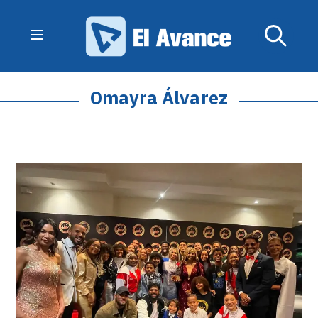
Omayra Álvarez