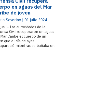
fensa Civil recupera
erpo en aguas del Mar
ribe de joven
portado como
tin Severino | 01 julio 2024
saparecido
ua. – Las autoridades de la
ensa Civil recuperaron en aguas
 Mar Caribe el cuerpo de un
en que el día de ayer
apareció mientras se bañaba en
playa Los Gringos, en Nagua, en
provincia María Trinidad Sánchez.
víctima fue identificada.