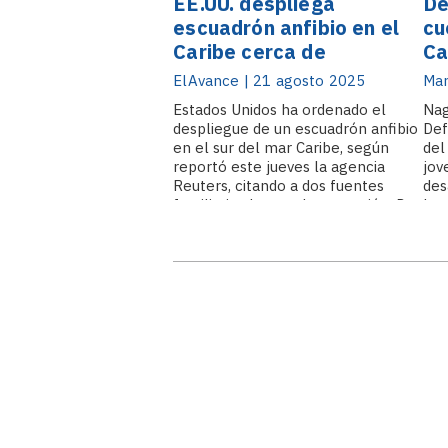
EE.UU. despliega
De
escuadrón anfibio en el
cu
Caribe cerca de
Ca
Venezuela
re
ElAvance | 21 agosto 2025
Mar
de
Estados Unidos ha ordenado el
Nag
despliegue de un escuadrón anfibio
Def
en el sur del mar Caribe, según
del
reportó este jueves la agencia
jov
Reuters, citando a dos fuentes
des
familiarizadas con la operación. De
la 
acuerdo con estas fuentes, las
la 
embarcaciones USS San Antonio,
La 
USS Iwo Jima y.