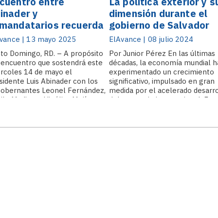
cuentro entre
La política exterior y s
inader y
dimensión durante el
mandatarios recuerda
gobierno de Salvador
 que sostuvo Jorge
Jorge Blanco
vance | 13 mayo 2025
ElAvance | 08 julio 2024
anco con Bosch,
to Domingo, RD. – A propósito
Por Junior Pérez En las últimas
laguer y Majluta en
 encuentro que sostendrá este
décadas, la economía mundial h
86
rcoles 14 de mayo el
experimentado un crecimiento
sidente Luis Abinader con los
significativo, impulsado en gran
obernantes Leonel Fernández,
medida por el acelerado desarr
ilo Medina e Hipólito Mejía, con
del comercio internacional. Est
objetivo de abordar la crisis
fenómeno es el resultado de
tiana y su impacto en la
avances tecnológicos y de un
uridad nacional, el.
esfuerzo coordinado para reduci
las barreras comerciales, lo.