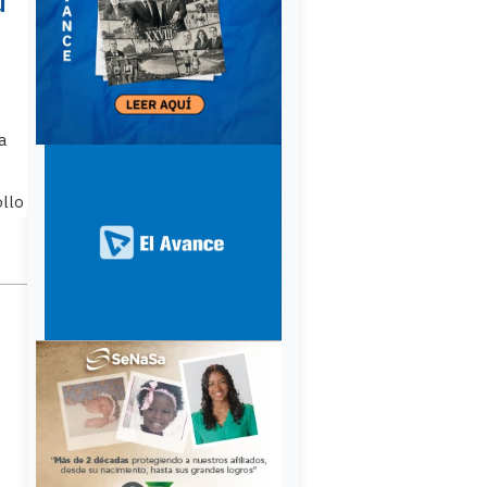
u
a
ollo
e
r