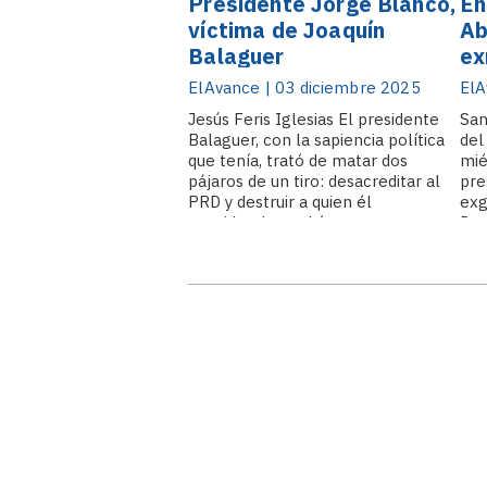
Presidente Jorge Blanco,
En
víctima de Joaquín
Ab
Balaguer
ex
el
ElAvance | 03 diciembre 2025
ElA
Bl
Jesús Feris Iglesias El presidente
San
Ba
Balaguer, con la sapiencia política
del
19
que tenía, trató de matar dos
mié
pájaros de un tiro: desacreditar al
pre
PRD y destruir a quien él
exg
consideraba podría regresar a
Dan
gobernar Salvador Jorge
el 
Blanco fue el tercer presidente
hai
democrático en la República
seg
Dominicana por.