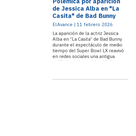
Polémica por aparición
de Jessica Alba en "La
Casita" de Bad Bunny
ElAvance | 11 febrero 2026
La aparición de la actriz Jessica
Alba en “La Casita” de Bad Bunny
durante el espectáculo de medio
tiempo del Super Bowl LX reavivó
en redes sociales una antigua
polémica sobre su identidad
cultural. El montaje del artista
puertorriqueño incluyó referencias
culturales y la presencia.