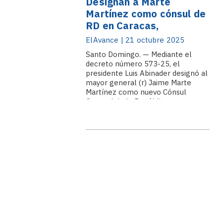
Designan a Marte
Martínez como cónsul de
RD en Caracas,
Venezuela
ElAvance | 21 octubre 2025
Santo Domingo. — Mediante el
decreto número 573-25, el
presidente Luis Abinader designó al
mayor general (r) Jaime Marte
Martínez como nuevo Cónsul
General de la República
Dominicana en Caracas, Venezuela.
Marte Martínez se desempeñó
como presidente del
Consejo Nacional de Drogas (CND)
desde el año 2021, función que
ejerció hasta febrero.