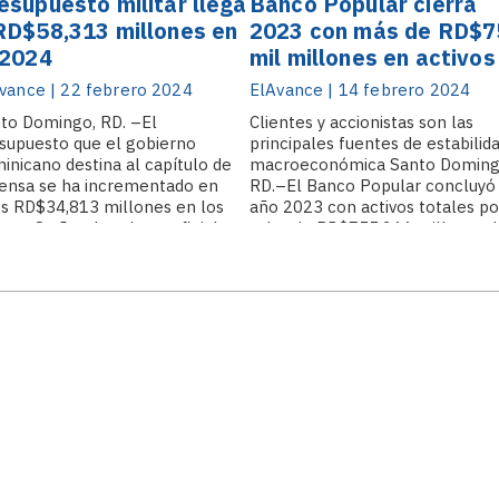
esupuesto militar llega
Banco Popular cierra
RD$58,313 millones en
2023 con más de RD$7
 2024
mil millones en activos
vance | 22 febrero 2024
ElAvance | 14 febrero 2024
to Domingo, RD. –El
Clientes y accionistas son las
supuesto que el gobierno
principales fuentes de estabilid
inicano destina al capítulo de
macroeconómica Santo Domin
ensa se ha incrementado en
RD.–El Banco Popular concluyó
s RD$34,813 millones en los
año 2023 con activos totales po
imos 8 años. Los datos oficiales
valor de RD$755,266 millones, 
stran que en ese período los
que representa un crecimiento
ursos consignados al gasto
equivalente al 19.1% con relaci
itar pasaron de RD$23,500
al año 2022. El dato fue ofrecid
lones a.
por.