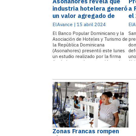
Asonahores revela que
Pr
industria hotelera generó
a 
un valor agregado de
el
US$22,190 millones en
ElAvance | 15 abril 2024
ElA
2022
El Banco Popular Dominicano y la
San
Asociación de Hoteles y Turismo de
pre
la República Dominicana
dom
(Asonahores) presentó este lunes
def
un estudio realizado por la firma
uno
Analytica, en el que reveló que la
últ
industria hotelera generó en 2022
mue
un valor agregado de US$22,190
rec
millones, con un.
mil
mil
Zonas Francas rompen