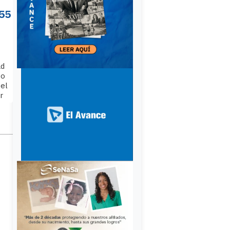
55
ad
go
 el
r
lo
ón
o