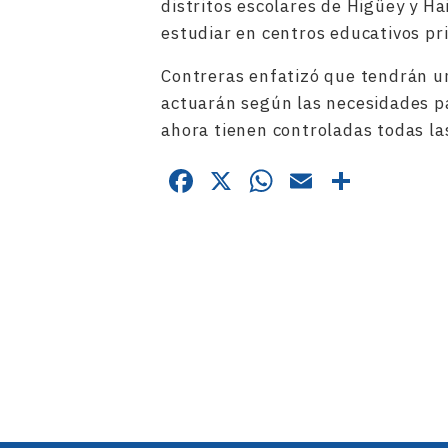
distritos escolares de Higüey y H
estudiar en centros educativos pr
Contreras enfatizó que tendrán u
actuarán según las necesidades p
ahora tienen controladas todas las
Facebook
X
WhatsApp
Email
Compa