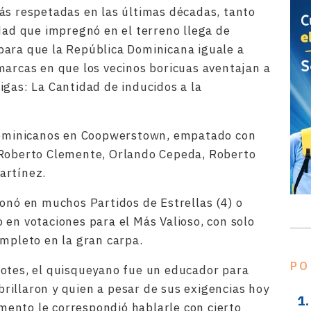
ás respetadas en las últimas décadas, tanto
idad que impregnó en el terreno llega de
para que la República Dominicana iguale a
marcas en que los vecinos boricuas aventajan a
igas: La Cantidad de inducidos a la
 dominicanos en Coopwerstown, empatado con
 Roberto Clemente, Orlando Cepeda, Roberto
artínez.
ionó en muchos Partidos de Estrellas (4) o
 en votaciones para el Más Valioso, con solo
ompleto en la gran carpa.
PO
dotes, el quisqueyano fue un educador para
illaron y quien a pesar de sus exigencias hoy
ento le correspondió hablarle con cierto