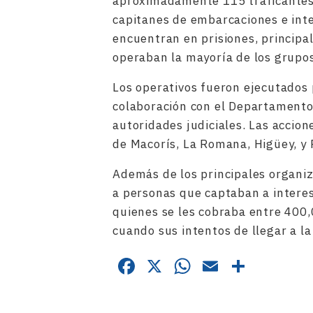
aproximadamente 115 traficantes 
capitanes de embarcaciones e int
encuentran en prisiones, principa
operaban la mayoría de los grupo
Los operativos fueron ejecutados 
colaboración con el Departamento 
autoridades judiciales. Las accio
de Macorís, La Romana, Higüey, y 
Además de los principales organi
a personas que captaban a interes
quienes se les cobraba entre 400
cuando sus intentos de llegar a la 
Facebook
X
WhatsApp
Email
Compa