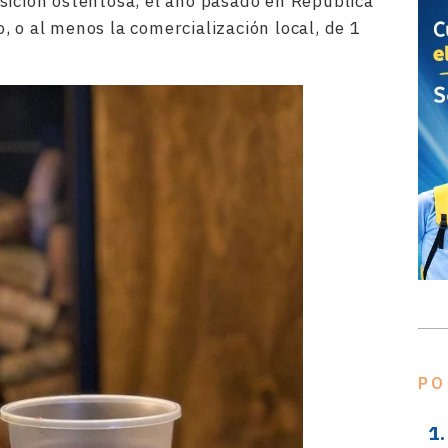
sición ostentosa, el año pasado en República
 o al menos la comercialización local, de 1
PO