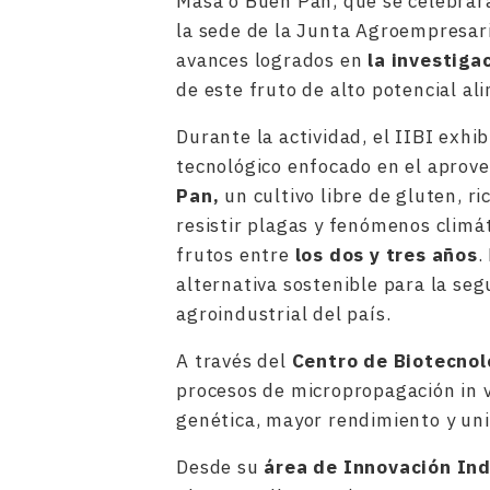
Masa o Buen Pan, que se celebrará
la sede de la Junta Agroempresar
avances logrados en
la investiga
de este fruto de alto potencial al
Durante la actividad, el IIBI exhib
tecnológico enfocado en el aprov
Pan,
un cultivo libre de gluten, ri
resistir plagas y fenómenos climá
frutos entre
los dos y tres años
.
alternativa sostenible para la seg
agroindustrial del país.
A través del
Centro de Biotecnol
procesos de micropropagación in v
genética, mayor rendimiento y un
Desde su
área de Innovación Ind