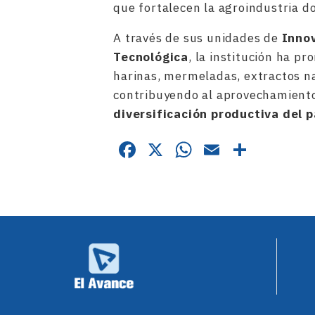
que fortalecen la agroindustria d
A través de sus unidades de
Innov
Tecnológica
, la institución ha p
harinas, mermeladas, extractos na
contribuyendo al aprovechamiento 
diversificación productiva del p
Facebook
X
WhatsApp
Email
Compa