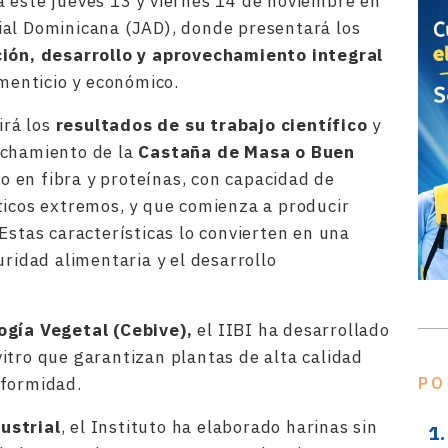
 este jueves 13 y viernes 14 de noviembre en
ial Dominicana (JAD), donde presentará los
ción, desarrollo y aprovechamiento integral
imenticio y económico.
irá los
resultados de su trabajo científico
y
echamiento de la
Castaña de Masa o Buen
co en fibra y proteínas, con capacidad de
ticos extremos, y que comienza a producir
 Estas características lo convierten en una
uridad alimentaria y el desarrollo
ogía Vegetal (Cebive),
el IIBI ha desarrollado
itro que garantizan plantas de alta calidad
iformidad.
PO
ustrial
, el Instituto ha elaborado harinas sin