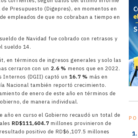
tos corrientes, según datos del último informe
al de Presupuesto (Digepres), en momentos en
 de empleados de que no cobraban a tiempo en
sueldo de Navidad fue cobrado con retrasos y
l sueldo 14.
it, en términos de ingresos generales y solo las
nas cerraron con un
2.6 %
menos que en 2022.
s Internos (DGII) captó un
16.7 %
más en
ía Nacional también reportó crecimiento.
amiento de enero de este año en términos de
Gobierno, de manera individual.
te año en curso el Gobierno recaudó un total de
PO
uales
RD$111,604.7
millones provinieron de
 resultado positivo de RD$6,107.5 millones