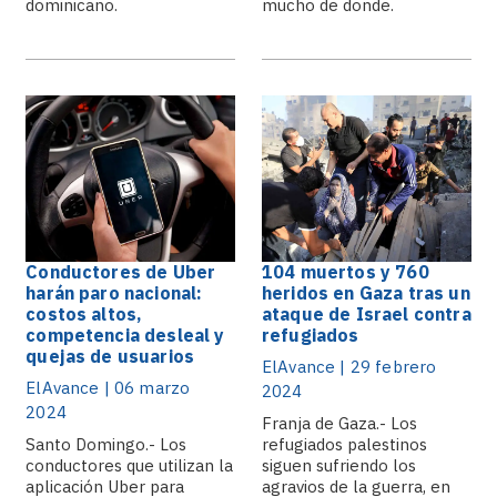
dominicano.
mucho de donde.
Conductores de Uber
104 muertos y 760
harán paro nacional:
heridos en Gaza tras un
costos altos,
ataque de Israel contra
competencia desleal y
refugiados
quejas de usuarios
ElAvance | 29 febrero
ElAvance | 06 marzo
2024
2024
Franja de Gaza.- Los
Santo Domingo.- Los
refugiados palestinos
conductores que utilizan la
siguen sufriendo los
aplicación Uber para
agravios de la guerra, en