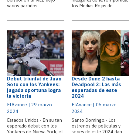
varios partidos
los Medias Rojas de
memorables y.
Boston.
Debut triunfal de Juan
Desde Dune 2 hasta
Soto con los Yankees:
Deadpool 3: Las más
jugada oportuna logra
esperadas de este
la victoria
2024
ElAvance | 29 marzo
ElAvance | 06 marzo
2024
2024
Estados Unidos.- En su tan
Santo Domingo.- Los
esperado debut con los
estrenos de películas y
Yankees de Nueva York, el
series de este 2024 dan