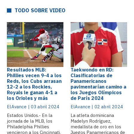
TODO SOBRE VIDEO
Resultados MLB:
Taekwondo en RD:
Phillies vecen 9-4 a los
Clasificatorias de
Reds, los Cubs arrasan
Panamericanos
12-2 a los Rockies,
pavimentarían camino a
Royals le ganan 4-1 a
los Juegos Olímpicos
los Orioles y más
de París 2024
ElAvance | 03 abril 2024
ElAvance | 02 abril 2024
Estados Unidos.- En la
La atleta dominicana
jornada de la MLB, los
Madelyn Rodríguez,
Philadelphia Phillies
medallista de oro en los
vencieron a los Cincinnati.
Juegos Panamericanos de