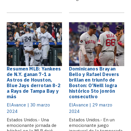
2023, dio.
Resumen MLB: Yankees
Dominicanos Brayan
de N.Y. ganan 7-1 a
Bello y Rafael Devers
Astros de Houston,
brillan en triunfo de
Blue Jays derrotan 8-2
Boston: O’Neill logra
a Rays de Tampa Bay y
histórico 5to jonrón
más
consecutivo
ElAvance | 30 marzo
ElAvance | 29 marzo
2024
2024
Estados Unidos.- Una
Estados Unidos.- En un
emocionante jornada de
emocionante juego
béisbol en la MLB dejó
inaugural de la temporada,