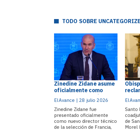
TODO SOBRE UNCATEGORIZ
Zinedine Zidane asume
Obisp
oficialmente como
recla
nuevo director técnico
Penal
ElAvance | 28 julio 2026
ElAvan
de Francia hasta 2030
retra
Zinedine Zidane fue
presi
Santo 
presentado oficialmente
coadjut
cámar
como nuevo director técnico
de San
duran
de la selección de Francia,
Morel D
Duar
en sustitución de Didier
miérco
Deschamps, quien dirigió al
aproba