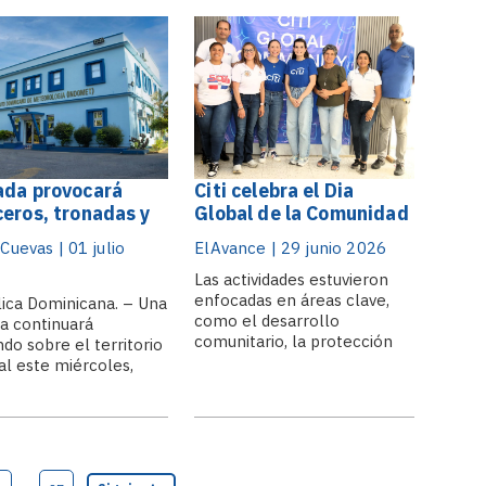
s del entretenimiento
productivo y afectar
porte. La
especialmente a las micro,
mación del enlace.
pequeñas y medianas
empresas (MIPYMES), según
advirtió el economista y
miembro del.
da provocará
Citi celebra el Dia
eros, tronadas y
Global de la Comunidad
 intenso en gran
2026 con iniciativas de
Cuevas | 01 julio
ElAvance | 29 junio 2026
 del país
voluntariado
Las actividades estuvieron
enfocadas en áreas clave,
ica Dominicana. – Una
como el desarrollo
a continuará
comunitario, la protección
ndo sobre el territorio
del medio ambiente, la
al este miércoles,
educación y el bienestar de
ndo condiciones
niños y jóvenes. Santo
ias para aguaceros,
Domingo. – Como parte de
tas eléctricas y
la celebración del Dia Global
 de viento en distintas
de la Comunidad 2026, Citi
cias, especialmente
movilizó a colaboradores,