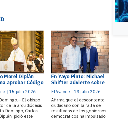
ED
o Morel Diplán
En Yayo Pinto: Michael
ma aprobar Código
Shifter advierte sobre
 "con firmeza y sin
el retroceso de la
ce | 15 julio 2026
ElAvance | 13 julio 2026
sos" frente a
democracia en América
dentes de las
Domingo.– El obispo
Latina
Afirma que el descontento
or de la arquidiócesis
ciudadano con la falta de
as legislativas
to Domingo, Carlos
resultados de los gobiernos
te misa en honor
iplán, pidió este
democráticos ha impulsado
te
les al Congreso
el ascenso de líderes
r “con firmeza y sin
populistas y autoritarios en