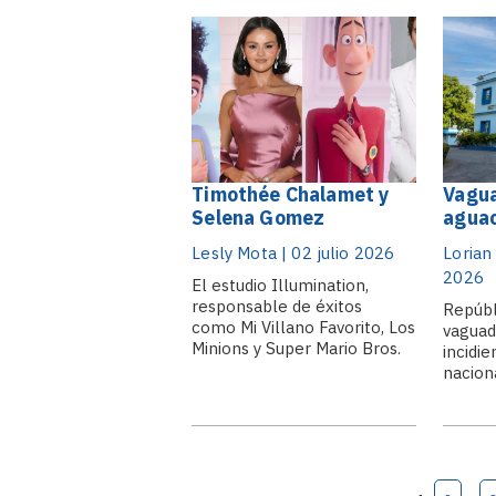
tratamientos menos
figura
invasivos, reduce las
y el de
probabilidades de
confir
supervivencia y aumenta la
presión sobre el sistema de.
Timothée Chalamet y
Vagua
Selena Gomez
aguac
protagonizan Not
calor
Lesly Mota | 02 julio 2026
Lorian 
Alone, la nueva película
parte
2026
animada de
El estudio Illumination,
responsable de éxitos
Illumination
Repúbl
como Mi Villano Favorito, Los
vaguad
Minions y Super Mario Bros.
incidie
La Película, presentó el
nacion
primer tráiler de Not Alone,
genera
una comedia romántica de
propic
ciencia ficción que contará
tormen
con las voces de Timothée
ráfagas
Chalamet y Selena
provin
Gomez como protagonistas.