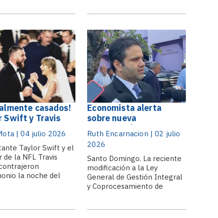
trasos” el nuevo
la región. Santo Domingo. –
 Penal, durante una
El expresidente del Diálogo
n la Catedral Primada
Interamericano y experto en
rica en honor a Juan
geopolítica, Michael Shifter,
Duarte,.
advirtió que la democracia
atraviesa.
ialmente casados!
Economista alerta
r Swift y Travis
sobre nueva
 celebran su boda
contribución por Ley
Mota | 04 julio 2026
Ruth Encarnacion | 02 julio
 Madison Square
residuos sólidos podría
2026
en
tante Taylor Swift y el
elevar costos para
r de la NFL Travis
empresas y
Santo Domingo. La reciente
contrajeron
modificación a la Ley
emprendimientos
onio la noche del
General de Gestión Integral
 3 de julio en el
y Coprocesamiento de
n Square Garden, en
Residuos Sólidos (Ley 225-
York, durante una
20) podría generar mayores
nia que reunió a
costos para el sector