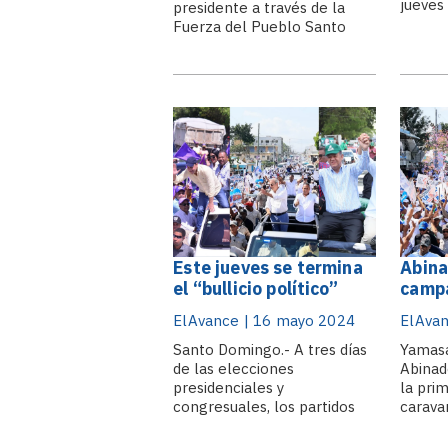
jueves 
presidente a través de la
ejerce
Fuerza del Pueblo Santo
próxim
Domingo. – El candidato
tiempo
presidencial del partido
comici
Fuerza del Pueblo, Leonel
mayore
Fernández, de 70 años,
para q
intentará el próximo
fiesta 
domingo convertirse en
presidente de la República
por cuarta ocasión, luego de.
Este jueves se termina
Abina
el “bullicio político”
campa
hasta hoy llega el
Tineo
ElAvance | 16 mayo 2024
ElAvan
proselitismo
Peral
Santo Domingo.- A tres días
Yamasá
de las elecciones
Abinad
presidenciales y
la prim
congresuales, los partidos
carava
políticos tienen hasta las 12
campañ
de la medianoche de este
provin