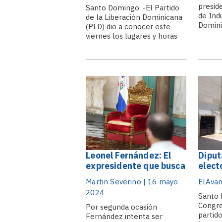
presid
Santo Domingo. -El Partido
de Ind
de la Liberación Dominicana
Domini
(PLD) dio a conocer este
Brache
viernes los lugares y horas
proces
donde sus principales
para l
dirigentes y candidatos
doming
estarán ejerciendo su
orden 
derecho al voto en las
observ
elecciones congresuales y
transc
municipales del próximo
todas l
domingo. A través de un
comunicado de.
Leonel Fernández: El
Diput
expresidente que busca
elect
sentarse en la silla por
urnas
Martin Severino | 16 mayo
ElAvan
cuarta ocasión
domi
2024
Santo 
Congre
Por segunda ocasión
partid
Fernández intenta ser