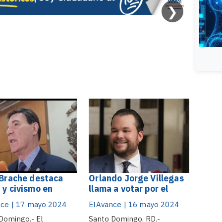
❯
 Brache destaca
Orlando Jorge Villegas
 y civismo en
llama a votar por el
ización del
presidente Abinader y
ce | 17 mayo 2024
ElAvance | 16 mayo 2024
so electoral
candidatos del PRM
Domingo.- El
Santo Domingo, RD.-