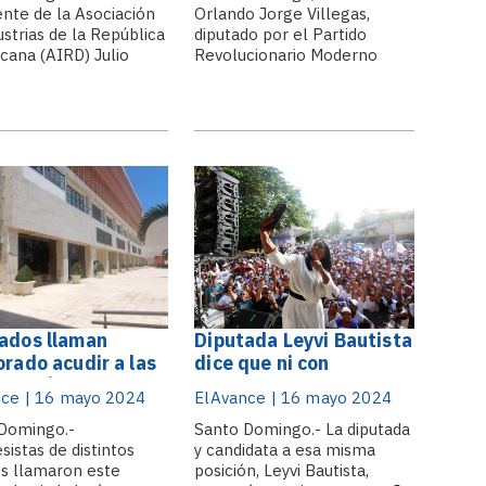
ente de la Asociación
Orlando Jorge Villegas,
ustrias de la República
diputado por el Partido
cana (AIRD) Julio
Revolucionario Moderno
, sostuvo que el
(PRM), llamó a votar a todos
o de organización
los dominicanos y
as elecciones del
dominicanas, y a convertir
o ha transcurrido en
todas las ideas y
y tranquilidad. «Hemos
comentarios de estos en las
ado que todo está
redes en acciones a través
urriendo en orden, ya
del voto. Jorge Villegas
as boletas,.
destacó a.
ados llaman
Diputada Leyvi Bautista
orado acudir a las
dice que ni con
 el próximo
campaña sucia detienen
ce | 16 mayo 2024
ElAvance | 16 mayo 2024
ngo
el triunfo del PRM
Domingo.-
Santo Domingo.- La diputada
sistas de distintos
y candidata a esa misma
os llamaron este
posición, Leyvi Bautista,