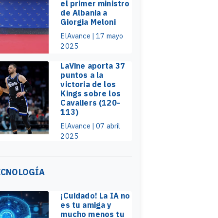
el primer ministro
de Albania a
Giorgia Meloni
ElAvance | 17 mayo
2025
LaVine aporta 37
puntos a la
victoria de los
Kings sobre los
Cavaliers (120-
113)
ElAvance | 07 abril
2025
ECNOLOGÍA
¡Cuidado! La IA no
es tu amiga y
mucho menos tu