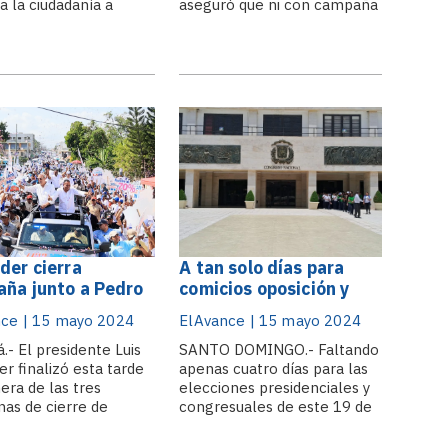
a la ciudadanía a
aseguró que ni con campaña
r su derecho al voto el
sucia ni artimañas la
o domingo 19, al
oposición detendrá el triunfo
 de apelar que los
del Partido Revolucionario
os se lleven a cabo sin
Moderno en las elecciones
s inconvenientes
de mayo. Llamo a la
ue sean una verdadera
ciudadanía a no dejarse
de la democracia. .
envolver por las mentiras.
der cierra
A tan solo días para
ña junto a Pedro
comicios oposición y
 con caravana
oficialistas mantienen
ce | 15 mayo 2024
ElAvance | 15 mayo 2024
villo-Yamasá
desacuerdos
.- El presidente Luis
SANTO DOMINGO.- Faltando
er finalizó esta tarde
apenas cuatro días para las
era de las tres
elecciones presidenciales y
nas de cierre de
congresuales de este 19 de
a, iniciando en la
mayo continúan los
cia Monte Plata,
desacuerdos entre