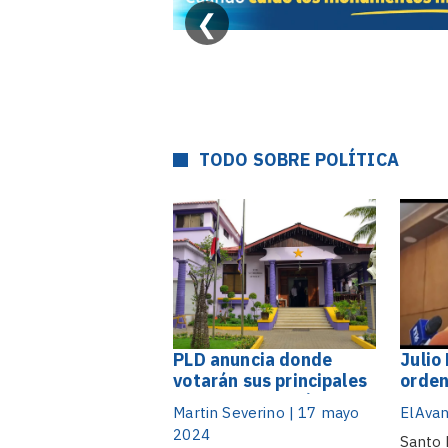
❮
TODO SOBRE POLÍTICA
PLD anuncia donde
Julio
votarán sus principales
orden
dirigentes el próximo
organ
Martin Severino | 17 mayo
ElAvan
domingo
proce
2024
Santo 