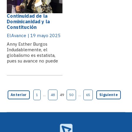
Continuidad de la
Dominicanidad y la
Constitución
ElAvance | 19 mayo 2025
Anny Esther Burgos
Indudablemente, el
globalismo es estatista,
pues su avance no puede
ser posible.
Anterior
1
…
48
49
50
…
65
Siguiente