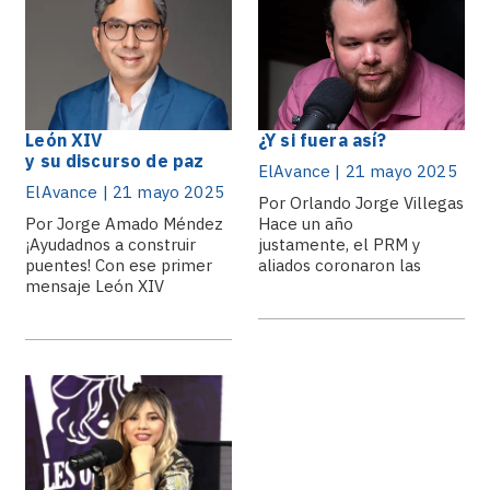
León XIV
¿Y si fuera así?
y su discurso de paz
ElAvance | 21 mayo 2025
ElAvance | 21 mayo 2025
Por Orlando Jorge Villegas
Por Jorge Amado Méndez
​Hace un año
¡Ayudadnos a construir
justamente, el PRM y
puentes! Con ese primer
aliados coronaron las
mensaje León XIV
elecciones presidenciales.
da inicio a supontificado y
anuncia a la feligresía
cual será la característica.