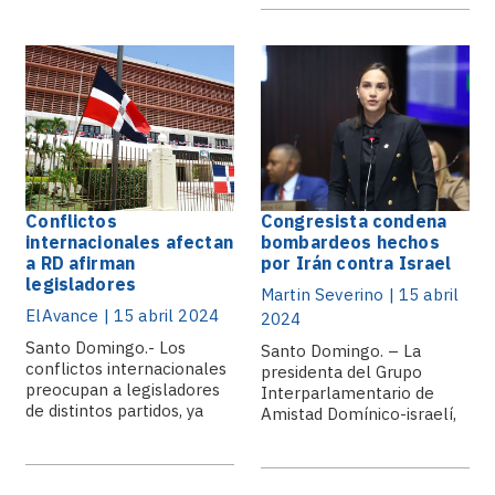
Conflictos
Congresista condena
internacionales afectan
bombardeos hechos
a RD afirman
por Irán contra Israel
legisladores
Martin Severino | 15 abril
ElAvance | 15 abril 2024
2024
Santo Domingo.- Los
Santo Domingo. – La
conflictos internacionales
presidenta del Grupo
preocupan a legisladores
Interparlamentario de
de distintos partidos, ya
Amistad Domínico-israelí,
que de alguna.
diputada Priscila D´ Oleo,.