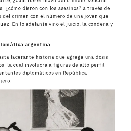
rte; ¿cuál fue el móvil del crimen? solicitar
s; ¿cómo dieron con los asesinos? a través de
io del crimen con el número de una joven que
uez. En lo adelante vino el juicio, la condena y
plomática argentina
esta lacerante historia que agrega una dosis
, la cual involucra a figuras de alto perfil
sentantes diplomáticos en República
njero.